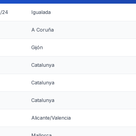
1/24
Igualada
A Coruña
Gijón
Catalunya
Catalunya
Catalunya
Alicante/Valencia
Mallorca