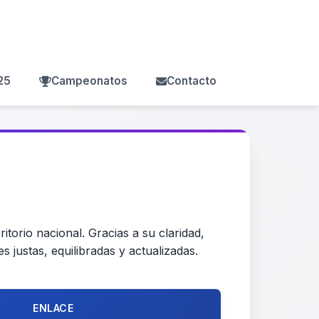
25
Campeonatos
Contacto
torio nacional. Gracias a su claridad,
 justas, equilibradas y actualizadas.
ENLACE