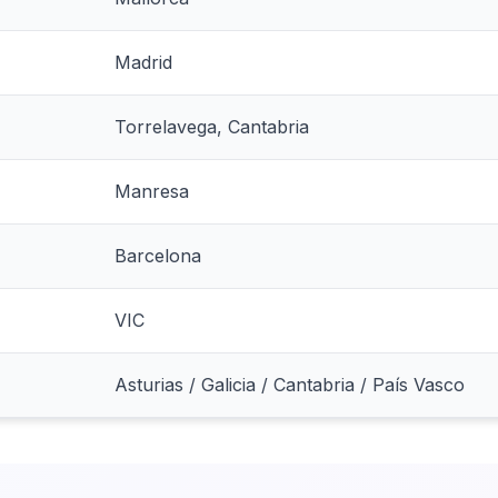
Madrid
Torrelavega, Cantabria
Manresa
Barcelona
VIC
Asturias / Galicia / Cantabria / País Vasco