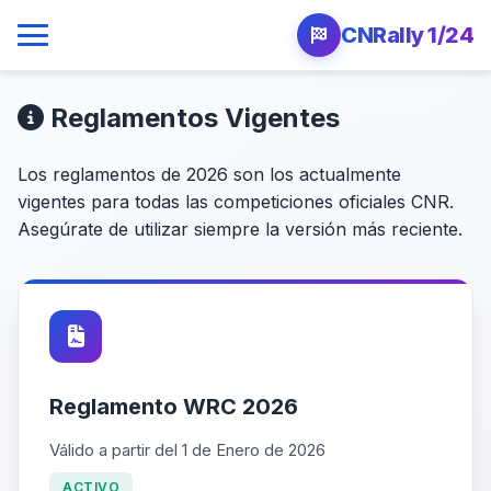
CNRally 1/24
Reglamentos Vigentes
Los reglamentos de 2026 son los actualmente
vigentes para todas las competiciones oficiales CNR.
Asegúrate de utilizar siempre la versión más reciente.
Reglamento WRC 2026
Válido a partir del 1 de Enero de 2026
ACTIVO