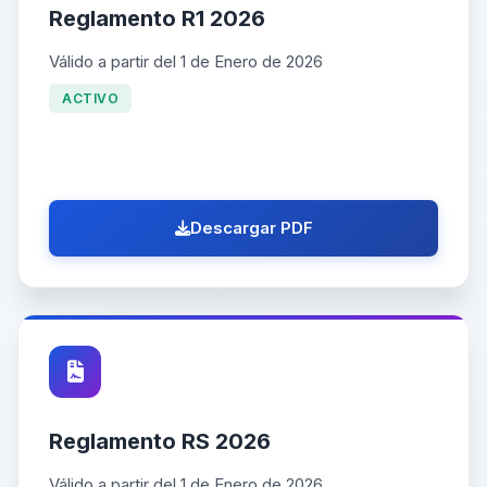
Reglamento R1 2026
Válido a partir del 1 de Enero de 2026
ACTIVO
Descargar PDF
Reglamento RS 2026
Válido a partir del 1 de Enero de 2026